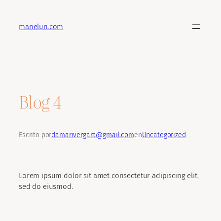
Saltar
al
manelun.com
contenido
Blog 4
Escrito por
damarivergara@gmail.com
en
Uncategorized
Lorem ipsum dolor sit amet consectetur adipiscing elit,
sed do eiusmod.